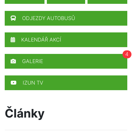
ODJEZDY AUTOBUSŮ
KALENDÁŘ AKCÍ
4
GALERIE
IZUN TV
Články