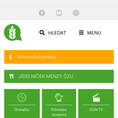
HLEDAT
MENU
Informační panely
JÍDELNÍČEK MENZY ČZU
Otvíračky
Průvodce
iZUN TV
studenta