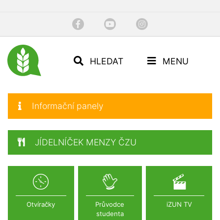
HLEDAT
MENU
Informační panely
JÍDELNÍČEK MENZY ČZU
Otvíračky
Průvodce
iZUN TV
studenta