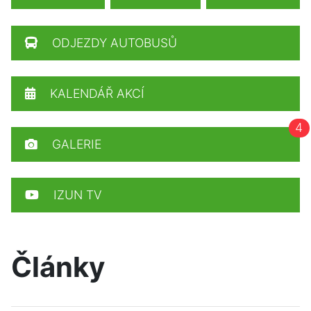
ODJEZDY AUTOBUSŮ
KALENDÁŘ AKCÍ
4
GALERIE
IZUN TV
Články