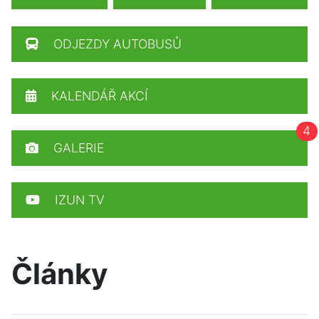
ODJEZDY AUTOBUSŮ
KALENDÁŘ AKCÍ
4
GALERIE
IZUN TV
Články