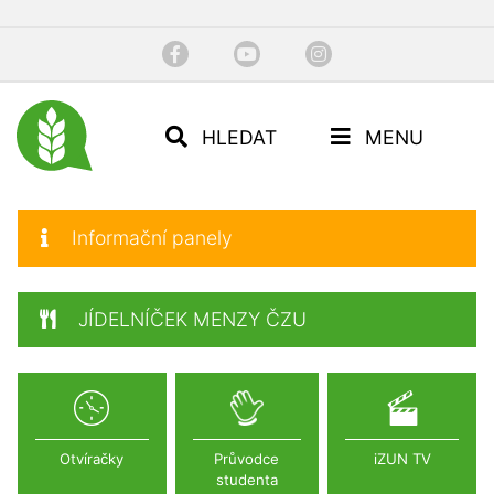
HLEDAT
MENU
Informační panely
JÍDELNÍČEK MENZY ČZU
Otvíračky
Průvodce
iZUN TV
studenta