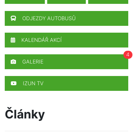
ODJEZDY AUTOBUSŮ
KALENDÁŘ AKCÍ
4
GALERIE
IZUN TV
Články