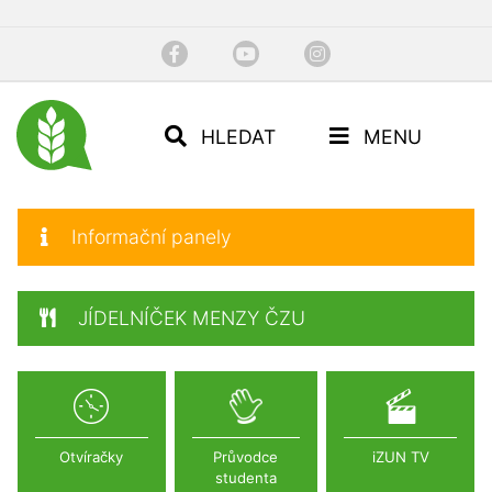
HLEDAT
MENU
Informační panely
JÍDELNÍČEK MENZY ČZU
Otvíračky
Průvodce
iZUN TV
studenta