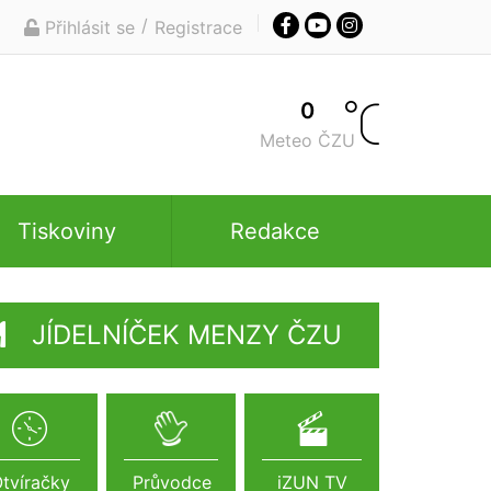
/
Přihlásit se
Registrace
0
Meteo ČZU
Tiskoviny
Redakce
JÍDELNÍČEK MENZY ČZU
tvíračky
Průvodce
iZUN TV