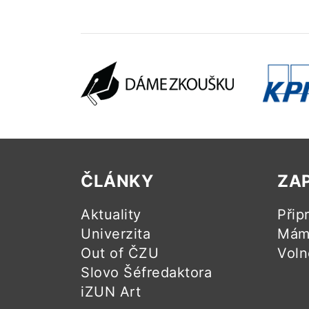
ČLÁNKY
ZA
Aktuality
Přip
Univerzita
Mám 
Out of ČZU
Voln
Slovo Šéfredaktora
iZUN Art