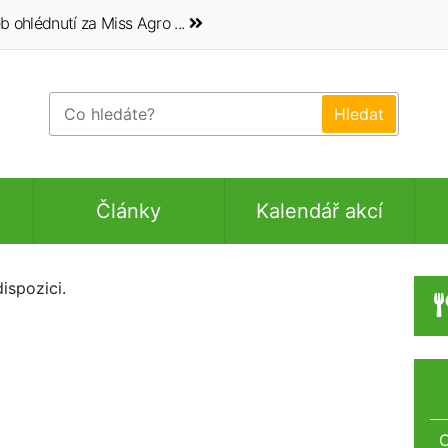
b ohlédnutí za Miss Agro ...
Články
Kalendář akcí
ispozici.
O