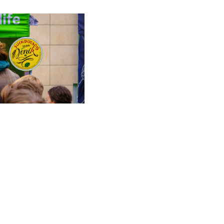
ampus Festu opravdu těším a nejsem nikdy
piva z minipivovarů, kterých letos bylo krásných
těný headlinerem jménem Acid Row, kteří byli
elický punk-metal byl to, čím jsem potřeboval
a, s nejnovější Cenou Anděl 2025, byla zkrátka
ořilá krásný kontrast k loňské kapele Good Times