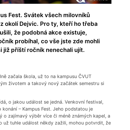
pus Fest. Svátek všech milovníků
 okolí Dejvic. Pro ty, kteří ho třeba
ušili, že podobná akce existuje,
očník probíhal, co vše jste zde mohli
již příští ročník nenechali ujít.
álně začala škola, už to na kampusu ČVUT
kým životem a takový nový začátek semestru si
á, o jakou událost se jedná. Venkovní festival,
 konání – Kampus Fest. Jeho podstatou je
ný o zajímavý výběr více či méně známých kapel, a
 už tuhle událost někdy zažili, mohou potvrdit, že