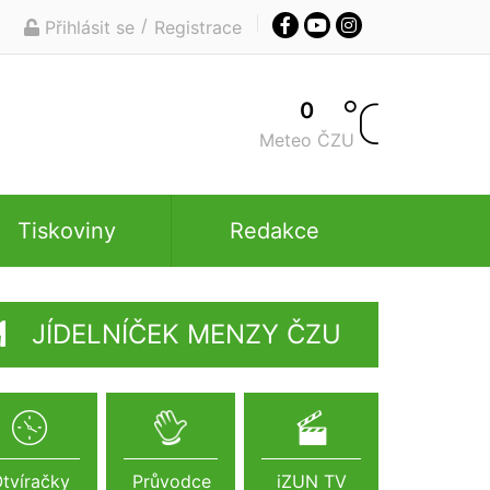
/
Přihlásit se
Registrace
0
Meteo ČZU
Tiskoviny
Redakce
JÍDELNÍČEK MENZY ČZU
tvíračky
Průvodce
iZUN TV