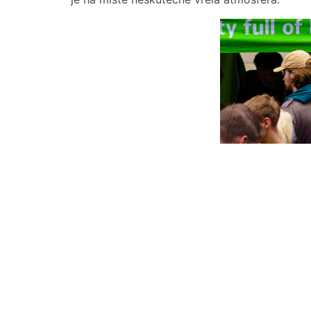
Proč se táhnout do Dejvic?
Z osobní zkušenosti – pokud se na něco z K
zklamaný, tak to překvapivě nejsou zajímavá 
16 značek, ani hudební doprovod, letos zajiš
opravdu skvělí! Mimochodem – jejich psyched
rozbít můj obvyklý hudební repertoár. Skupin
opravdu příjemné překvapení, o to víc, že tv
Only.