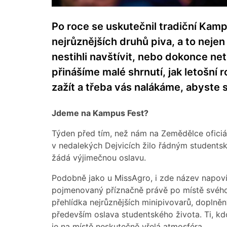
Po roce se uskutečnil tradiční Kam
nejrůznějších druhů piva, a to nejen z
nestihli navštívit, nebo dokonce net
přinášíme malé shrnutí, jak letošní r
zažít a třeba vás nalákáme, abyste si 
Jdeme na Kampus Fest?
Týden před tím, než nám na Zemědělce ofici
v nedalekých Dejvicích žilo řádným students
žádá výjimečnou oslavu.
Podobně jako u MissAgro, i zde název napovíd
pojmenovaný příznačně právě po místě svého
přehlídka nejrůznějších minipivovarů, doplně
především oslava studentského života. Ti, kdo
je na místě neskutečně vřelá atmosféra.