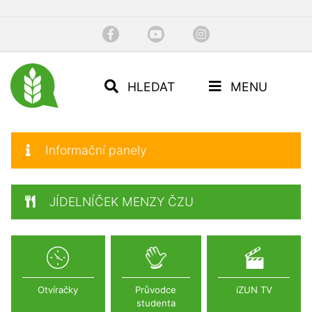
HLEDAT
MENU
Informační panely
JÍDELNÍČEK MENZY ČZU
Otvíračky
Průvodce
iZUN TV
studenta