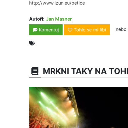
http://www.izun.eu/petice
Autoři:
Jan Masner
nebo 
Komentuj
Tohle se mi líbí
MRKNI TAKY NA TOH