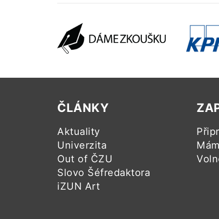
ČLÁNKY
ZA
Aktuality
Přip
Univerzita
Mám 
Out of ČZU
Voln
Slovo Šéfredaktora
iZUN Art