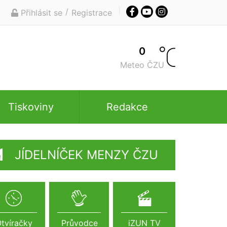
/
Přihlásit se
Registrace
0
Meteo ČZU
Tiskoviny
Redakce
JÍDELNÍČEK MENZY ČZU
tvíračky
Průvodce
iZUN TV