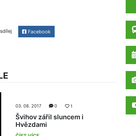
sdílej
Facebook
LE
03. 08. 2017
0
1
Švihov zářil sluncem i
Hvězdami
ČÍST VÍCE