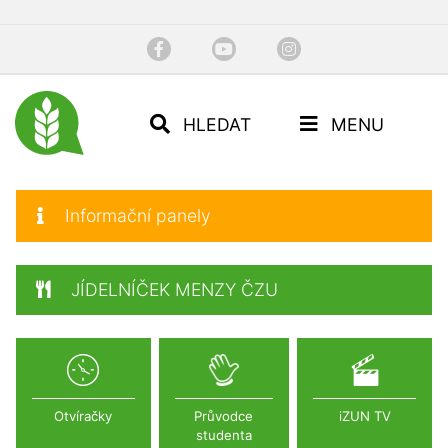
HLEDAT
MENU
Informační panely
JÍDELNÍČEK MENZY ČZU
Otvíračky
Průvodce
iZUN TV
studenta