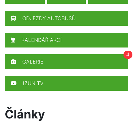
ODJEZDY AUTOBUSŮ
KALENDÁŘ AKCÍ
4
GALERIE
IZUN TV
Články