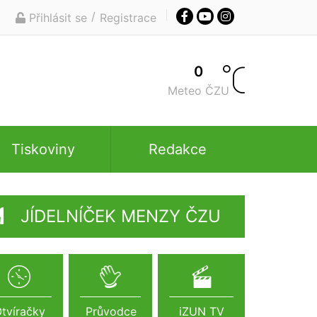
/
Přihlásit se
Registrace
0
Meteo ČZU
Tiskoviny
Redakce
JÍDELNÍČEK MENZY ČZU
tvíračky
Průvodce
iZUN TV