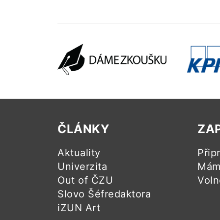
ČLÁNKY
ZA
Aktuality
Přip
Univerzita
Mám 
Out of ČZU
Voln
Slovo Šéfredaktora
iZUN Art