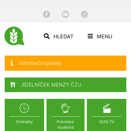
HLEDAT
MENU
Informační panely
JÍDELNÍČEK MENZY ČZU
Otvíračky
Průvodce
iZUN TV
studenta