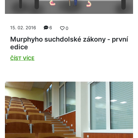
15. 02. 2016
6
0
Murphyho suchdolské zákony - první
edice
ČÍST VÍCE