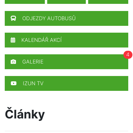
ODJEZDY AUTOBUSŮ
KALENDÁŘ AKCÍ
4
GALERIE
IZUN TV
Články