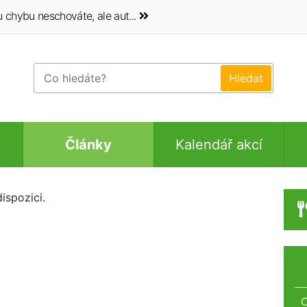
 chybu neschováte, ale aut...
Články
Kalendář akcí
ispozici.
O