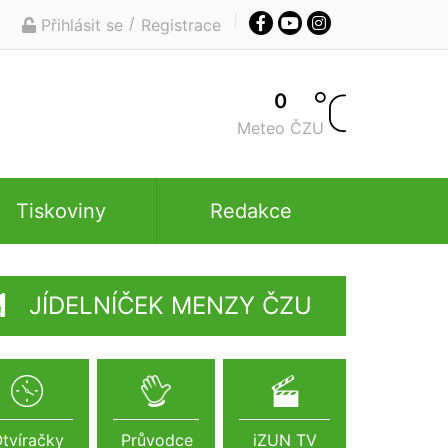
/
Přihlásit se
Registrace
0
Meteo ČZU
Tiskoviny
Redakce
JÍDELNÍČEK MENZY ČZU
tvíračky
Průvodce
iZUN TV