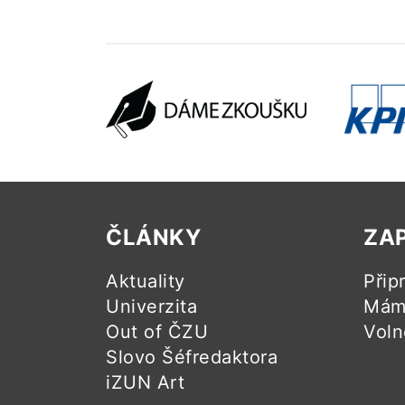
ČLÁNKY
ZA
Aktuality
Přip
Univerzita
Mám 
Out of ČZU
Voln
Slovo Šéfredaktora
iZUN Art