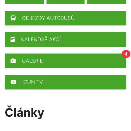
ODJEZDY AUTOBUSŮ
KALENDÁŘ AKCÍ
4
GALERIE
IZUN TV
Články