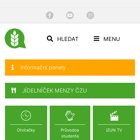
HLEDAT
MENU
Informační panely
JÍDELNÍČEK MENZY ČZU
Otvíračky
Průvodce
iZUN TV
studenta