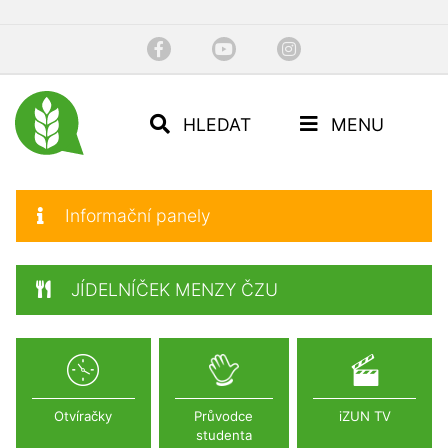
HLEDAT
MENU
Informační panely
JÍDELNÍČEK MENZY ČZU
Otvíračky
Průvodce
iZUN TV
studenta