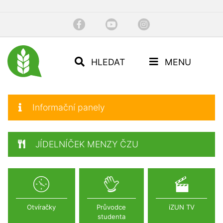
HLEDAT
MENU
Informační panely
JÍDELNÍČEK MENZY ČZU
Otvíračky
Průvodce
iZUN TV
studenta