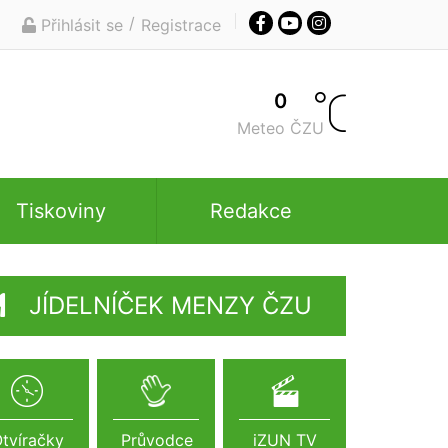
/
Přihlásit se
Registrace
0
Meteo ČZU
Tiskoviny
Redakce
JÍDELNÍČEK MENZY ČZU
tvíračky
Průvodce
iZUN TV