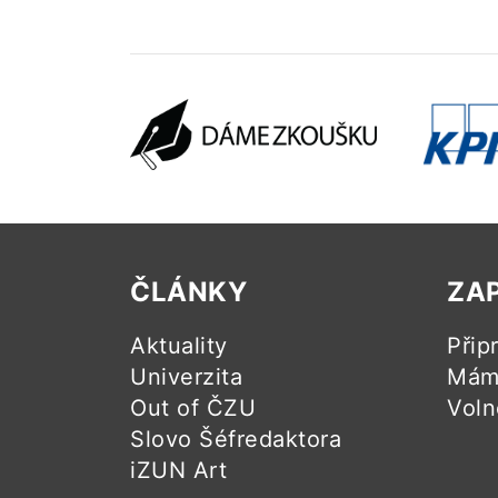
ČLÁNKY
ZA
Aktuality
Přip
Univerzita
Mám 
Out of ČZU
Voln
Slovo Šéfredaktora
iZUN Art