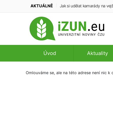
AKTUÁLNĚ
Jak si udělat kamarády na vejš
Úvod
Aktuality
Omlouváme se, ale na této adrese není nic k d