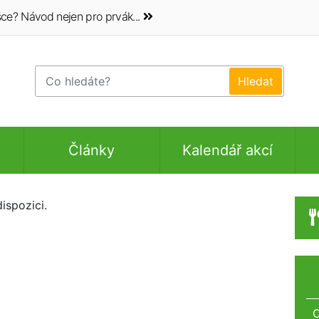
ce? Návod nejen pro prvák...
Články
Kalendář akcí
ispozici.
O