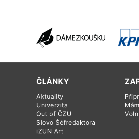
ČLÁNKY
ZA
Aktuality
Přip
Univerzita
Mám 
Out of ČZU
Voln
Slovo Šéfredaktora
iZUN Art