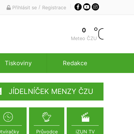
/
Přihlásit se
Registrace
0
Meteo ČZU
Tiskoviny
Redakce
JÍDELNÍČEK MENZY ČZU
tvíračky
Průvodce
iZUN TV