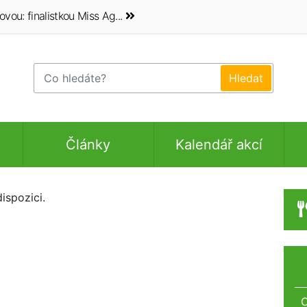
vou: finalistkou Miss Ag...
Články
Kalendář akcí
ispozici.
O