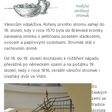
Vánocům odjakživa. Kořeny prvního stromu sahají do
16. století, kdy v roce 1570 byla do Brémské kroniky
zanesena zmínka o jehličnanu posetém sladkostmi,
ovocem a papírovými ozdobami. Stromek stál v
cechovním domě.
Od 16. do 18. století docházelo k rožšíření nápadu
převážně po německém území a na počátku 19.
století, tedy v roce 1816, zkrášlil vánoční stromek i
císařský dvůr ve Vídni.
Do
českých
zemí se
tradice
dostala