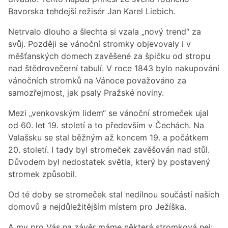
Bavorska tehdejší režisér Jan Karel Liebich.
Netrvalo dlouho a šlechta si vzala
„nový trend“ za
svůj. Později se vánoční stromky objevovaly i v
měšťanských domech zavěšené za špičku od stropu
nad štědrovečerní tabulí. V roce 1843 bylo nakupování
vánočních stromků na Vánoce považováno za
samozřejmost, jak psaly Pražské noviny.
Mezi
„venkovským lidem
“ se vánoční stromeček ujal
od 60. let 19. století a to především v Čechách. Na
Valašsku se stal běžným až koncem 19. a počátkem
20. století. I tady byl stromeček zavěšován nad stůl.
Důvodem byl nedostatek světla, který by postavený
stromek způsobil.
Od té doby se stromeček stal nedílnou součástí našich
domovů a nejdůležitějším místem pro Ježíška.
A my pro Vás na závěr máme některá stromková nej: