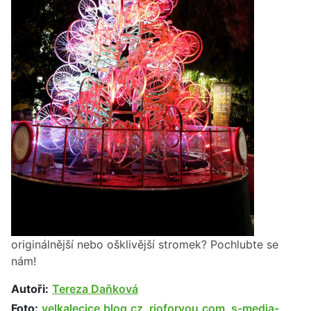
originálnější nebo ošklivější stromek? Pochlubte se
nám!
Autoři:
Tereza Daňková
Foto:
velkalecice.blog.cz
,
rioforyou.com
,
s-media-