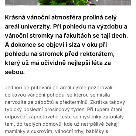
Krásná vánoční atmosféra prolíná celý
areál univerzity. Při pohledu na výzdobu a
vánoční stromky na fakultách se tají dech.
A dokonce se objeví i slza v oku při
pohledu na stromek před rektorátem,
který už má očividně nejlepší léta za
sebou.
Jednou při putování po areálu jsme pozorovali
celkovou vánoční pohodu, se kterou se mísila
nervozita ze zápočtů a předtermínů. Zkrátka takový
typický poslední prosincový týden. Při tupém čtení
odpovědí zápočtového testu se myšlenky zatoulaly
tam, do teplých domovů, kde už netrpělivě čekají
maminky s cukrovím, vánoční trhy, babičky s