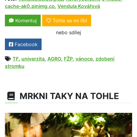
cache-ak0.pinimg.co
,
Vendula Kovářová
Komentuj
Tohle se mi líbí
nebo sdílej
Facebook
TF
,
univerzita
,
AGRO
,
FŽP
,
vánoce
,
zdobení
stromku
MRKNI TAKY NA TOHLE