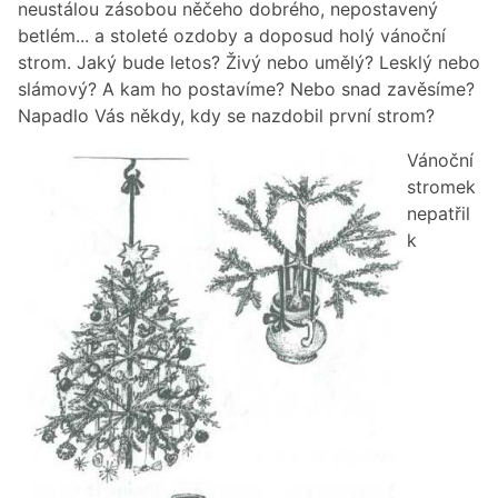
neustálou zásobou něčeho dobrého, nepostavený
betlém... a stoleté ozdoby a doposud holý vánoční
strom. Jaký bude letos? Živý nebo umělý? Lesklý nebo
slámový? A kam ho postavíme? Nebo snad zavěsíme?
Napadlo Vás někdy, kdy se nazdobil první strom?
Vánoční
stromek
nepatřil
k