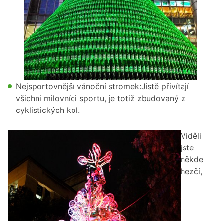
Nejsportovnější vánoční stromek:Jistě přivítají
všichni milovníci sportu, je totiž zbudovaný z
cyklistických kol.
Viděli
jste
někde
hezčí,