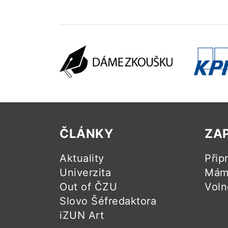
ČLÁNKY
ZA
Aktuality
Přip
Univerzita
Mám 
Out of ČZU
Voln
Slovo Šéfredaktora
iZUN Art