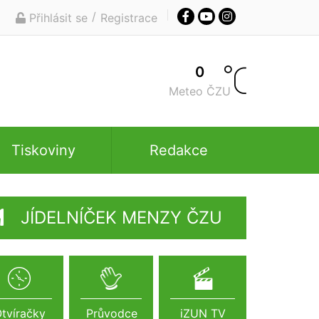
/
Přihlásit se
Registrace
0
Meteo ČZU
Tiskoviny
Redakce
JÍDELNÍČEK MENZY ČZU
tvíračky
Průvodce
iZUN TV