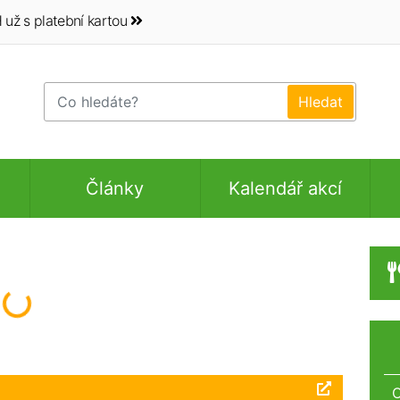
 už s platební kartou
Články
Kalendář akcí
Načítám...
O