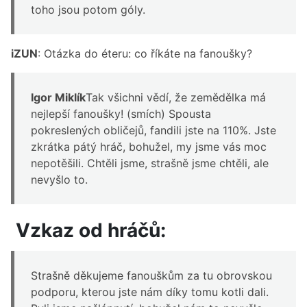
toho jsou potom góly.
iZUN
: Otázka do éteru: co říkáte na fanoušky?
Igor Miklík
Tak všichni vědí, že zemědělka má
nejlepší fanoušky! (smích) Spousta
pokreslených obličejů, fandili jste na 110%. Jste
zkrátka pátý hráč, bohužel, my jsme vás moc
nepotěšili. Chtěli jsme, strašně jsme chtěli, ale
nevyšlo to.
Vzkaz od hráčů:
Strašně děkujeme fanouškům za tu obrovskou
podporu, kterou jste nám díky tomu kotli dali.