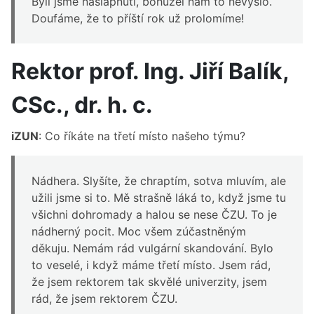
Byli jsme našlápnutí, bohužel nám to nevyšlo.
Doufáme, že to příští rok už prolomíme!
Rektor prof. Ing. Jiří Balík,
CSc., dr. h. c.
iZUN
: Co říkáte na třetí místo našeho týmu?
Nádhera. Slyšíte, že chraptím, sotva mluvím, ale
užili jsme si to. Mě strašně láká to, když jsme tu
všichni dohromady a halou se nese ČZU. To je
nádherný pocit. Moc všem zúčastněným
děkuju. Nemám rád vulgární skandování. Bylo
to veselé, i když máme třetí místo. Jsem rád,
že jsem rektorem tak skvělé univerzity, jsem
rád, že jsem rektorem ČZU.