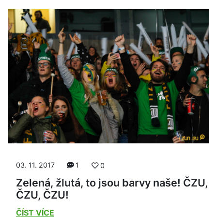
03. 11. 2017
1
0
Zelená, žlutá, to jsou barvy naše! ČZU,
ČZU, ČZU!
ČÍST VÍCE