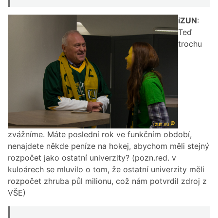
iZUN
:
Teď
trochu
zvážníme. Máte poslední rok ve funkčním období,
nenajdete někde peníze na hokej, abychom měli stejný
rozpočet jako ostatní univerzity? (pozn.red. v
kuloárech se mluvilo o tom, že ostatní univerzity měli
rozpočet zhruba půl milionu, což nám potvrdil zdroj z
VŠE)