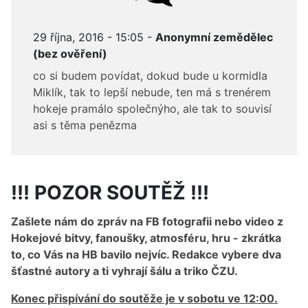
29 října, 2016 - 15:05 -
Anonymní zemědělec
(bez ověření)
co si budem povídat, dokud bude u kormidla
Miklík, tak to lepší nebude, ten má s trenérem
hokeje pramálo společnýho, ale tak to souvisí
asi s těma penězma
!!! POZOR SOUTĚŽ !!!
Zašlete nám do zpráv na FB fotografii nebo video z
Hokejové bitvy, fanoušky, atmosféru, hru - zkrátka
to, co Vás na HB bavilo nejvíc. Redakce vybere dva
šťastné autory a ti vyhrají šálu a triko ČZU.
Konec přispívání do soutěže je v sobotu ve 12:00.