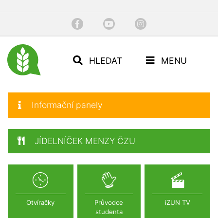
HLEDAT
MENU
Informační panely
JÍDELNÍČEK MENZY ČZU
Otvíračky
Průvodce
iZUN TV
studenta