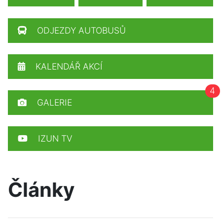
ODJEZDY AUTOBUSŮ
KALENDÁŘ AKCÍ
4
GALERIE
IZUN TV
Články