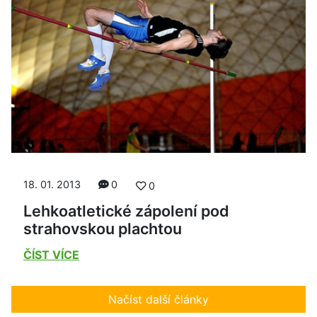
18. 01. 2013
0
0
Lehkoatletické zápolení pod
strahovskou plachtou
ČÍST VÍCE
Načíst další články