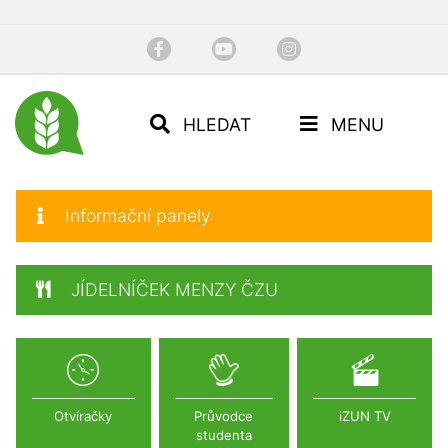
HLEDAT
MENU
Informační panely
JÍDELNÍČEK MENZY ČZU
Otvíračky
Průvodce
iZUN TV
studenta