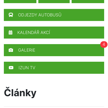
ODJEZDY AUTOBUSŮ
KALENDÁŘ AKCÍ
4
GALERIE
IZUN TV
Články