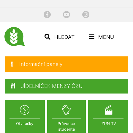
HLEDAT
MENU
Informační panely
JÍDELNÍČEK MENZY ČZU
Otvíračky
Průvodce
iZUN TV
studenta