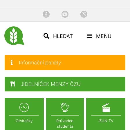
HLEDAT
MENU
Informační panely
JÍDELNÍČEK MENZY ČZU
Otvíračky
Průvodce
iZUN TV
studenta