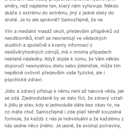
směry, než najdeme ten, který nám vyhovuje. Někdo
skáče z extrému do extrému, jiný z jedné diety do
druhé. Je to ale správně? Samozřejmě, že ne.
Vliv a mediální masáž okolí, především příspěvků od
neodborníků, kteří se neorientují ve vědeckých
studiích a společně s kvanty informací z
nedůvěryhodných zdrojů, má v mnoha případech
neblahé následky. Když dojde k tomu, že Vám někdo
doporučí nesmyslnou dietu nebo jídelníček, může tím
nepěkně ovlivnit především vaše fyzické, ale i
psychické zdraví.
Jídlo a zdravý přístup k němu není až taková věda, jak
se zdá. Zjednodušeně by se dalo říct, že zdravý vztah
k jídlu je stav, kdy si jednoduše dáte bez obav to, na
co máte chuť. Samozřejmě i zde platí téměř kouzelná
formule, že každý z nás je individuální a že každému z
nás sedne něco jiného. Je jasné, že existují potraviny,