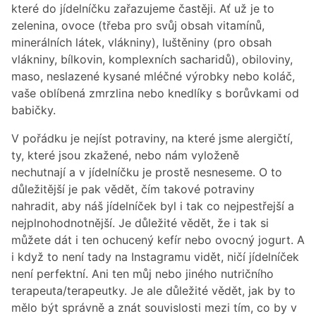
které do jídelníčku zařazujeme častěji. Ať už je to
zelenina, ovoce (třeba pro svůj obsah vitamínů,
minerálních látek, vlákniny), luštěniny (pro obsah
vlákniny, bílkovin, komplexních sacharidů), obiloviny,
maso, neslazené kysané mléčné výrobky nebo koláč,
vaše oblíbená zmrzlina nebo knedlíky s borůvkami od
babičky.
V pořádku je nejíst potraviny, na které jsme alergičtí,
ty, které jsou zkažené, nebo nám vyloženě
nechutnají a v jídelníčku je prostě nesneseme. O to
důležitější je pak vědět, čím takové potraviny
nahradit, aby náš jídelníček byl i tak co nejpestřejší a
nejplnohodnotnější. Je důležité vědět, že i tak si
můžete dát i ten ochucený kefír nebo ovocný jogurt. A
i když to není tady na Instagramu vidět, ničí jídelníček
není perfektní. Ani ten můj nebo jiného nutričního
terapeuta/terapeutky. Je ale důležité vědět, jak by to
mělo být správně a znát souvislosti mezi tím, co by v