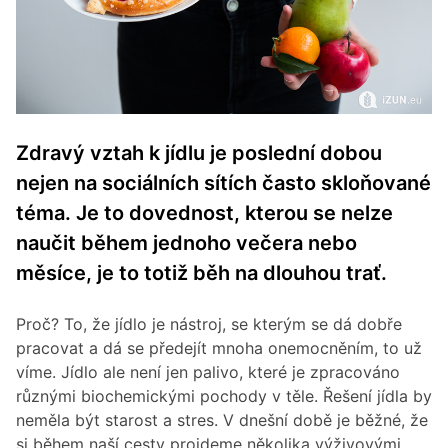
Zdravý vztah k jídlu je poslední dobou
nejen na sociálních sítích často skloňované
téma. Je to dovednost, kterou se nelze
naučit během jednoho večera nebo
měsíce, je to totiž běh na dlouhou trať.
Proč? To, že jídlo je nástroj, se kterým se dá dobře
pracovat a dá se předejít mnoha onemocněním, to už
víme. Jídlo ale není jen palivo, které je zpracováno
různými biochemickými pochody v těle. Řešení jídla by
neměla být starost a stres. V dnešní době je běžné, že
si během naší cesty projdeme několika výživovými