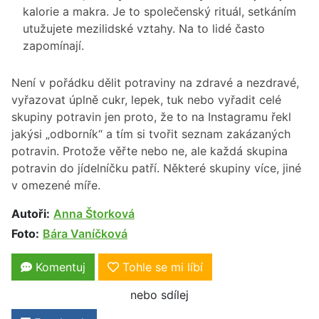
kalorie a makra. Je to společenský rituál, setkáním
utužujete mezilidské vztahy. Na to lidé často
zapomínají.
Není v pořádku dělit potraviny na zdravé a nezdravé,
vyřazovat úplně cukr, lepek, tuk nebo vyřadit celé
skupiny potravin jen proto, že to na Instagramu řekl
jakýsi „odborník“ a tím si tvořit seznam zakázaných
potravin. Protože věřte nebo ne, ale každá skupina
potravin do jídelníčku patří. Některé skupiny více, jiné
v omezené míře.
Autoři:
Anna Štorková
Foto:
Bára Vaníčková
Komentuj
Tohle se mi líbí
nebo sdílej