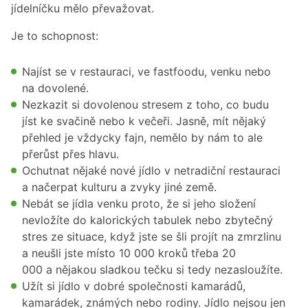
jídelníčku mělo převažovat.
Je to schopnost:
Najíst se v restauraci, ve fastfoodu, venku nebo
na dovolené.
Nezkazit si dovolenou stresem z toho, co budu
jíst ke svačině nebo k večeři. Jasně, mít nějaký
přehled je vždycky fajn, nemělo by nám to ale
přerůst přes hlavu.
Ochutnat nějaké nové jídlo v netradiční restauraci
a načerpat kulturu a zvyky jiné země.
Nebát se jídla venku proto, že si jeho složení
nevložíte do kalorických tabulek nebo zbytečný
stres ze situace, když jste se šli projít na zmrzlinu
a neušli jste místo 10 000 kroků třeba 20
000 a nějakou sladkou tečku si tedy nezasloužíte.
Užít si jídlo v dobré společnosti kamarádů,
kamarádek, známých nebo rodiny. Jídlo nejsou jen