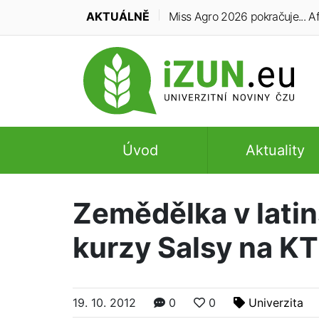
AKTUÁLNĚ
Miss Agro 2026 pokračuje... Aft
Úvod
Aktuality
Zemědělka v lati
kurzy Salsy na K
19. 10. 2012
0
0
Univerzita