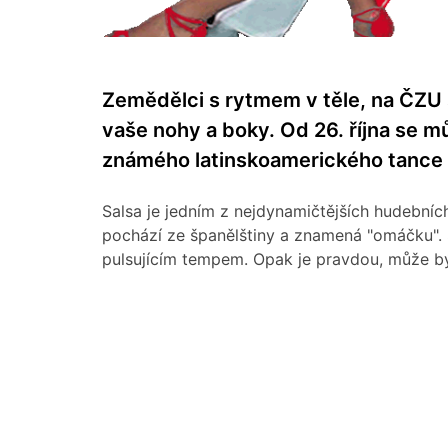
Zemědělci s rytmem v těle, na ČZU s
vaše nohy a boky. Od 26. října se m
známého latinskoamerického tance 
Salsa je jedním z nejdynamičtějších hudebních
pochází ze španělštiny a znamená "omáčku".
pulsujícím tempem. Opak je pravdou, může být