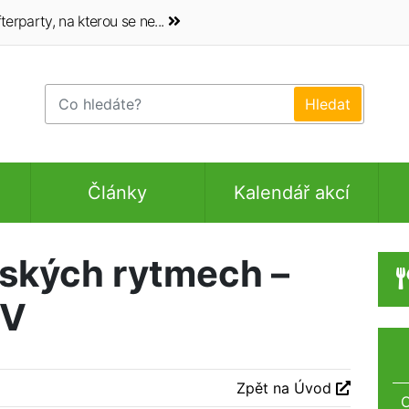
erparty, na kterou se ne...
Články
Kalendář akcí
nských rytmech –
TV
Zpět na Úvod
O