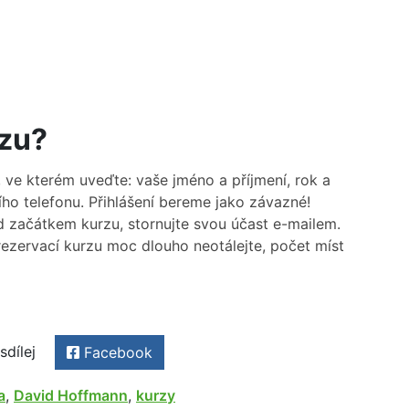
rzu?
, ve kterém uveďte: vaše jméno a příjmení, rok a
ního telefonu. Přihlášení bereme jako závazné!
d začátkem kurzu, stornujte svou účast e-mailem.
ezervací kurzu moc dlouho neotálejte, počet míst
sdílej
Facebook
a
,
David Hoffmann
,
kurzy