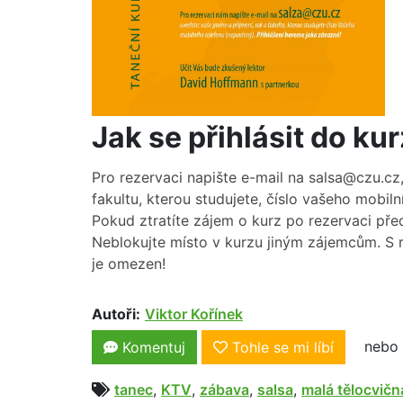
Jak se přihlásit do ku
Pro rezervaci napište e-mail na salsa@czu.cz
fakultu, kterou studujete, číslo vašeho mobil
Pokud ztratíte zájem o kurz po rezervaci pře
Neblokujte místo v kurzu jiným zájemcům. S r
je omezen!
Autoři:
Viktor Kořínek
nebo 
Komentuj
Tohle se mi líbí
tanec
,
KTV
,
zábava
,
salsa
,
malá tělocvičn