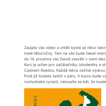
Zaujalo vás video a chtěli byste se něco tako
malé tělocvičny. Tam na vás bude čekat instr
do 14. prosince vás David zasvětí v osmi le
Kurz je určen pro začátečníky (studentky a st
Casinem Ruedou. Každá lekce začíná výukou f
Poté již budete tančit v páru. V kurzu bude
rozhodnete vyrazit, nemusíte se bát, že bude