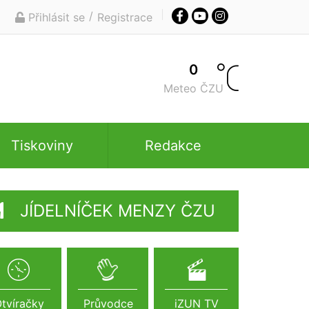
/
Přihlásit se
Registrace
0
Meteo ČZU
Tiskoviny
Redakce
JÍDELNÍČEK MENZY ČZU
tvíračky
Průvodce
iZUN TV