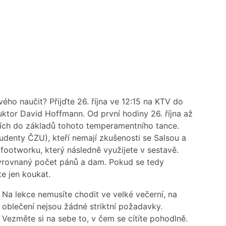
vého naučit? Přijďte 26. října ve 12:15 na KTV do
uktor David Hoffmann. Od první hodiny 26. října až
kcích do základů tohoto temperamentního tance.
udenty ČZU), kteří nemají zkušenosti se Salsou a
ootworku, který následně využijete v sestavě.
 vyrovnaný počet pánů a dam. Pokud se tedy
te jen koukat.
Na lekce nemusíte chodit ve velké večerní, na
oblečení nejsou žádné striktní požadavky.
Vezměte si na sebe to, v čem se cítíte pohodlně.