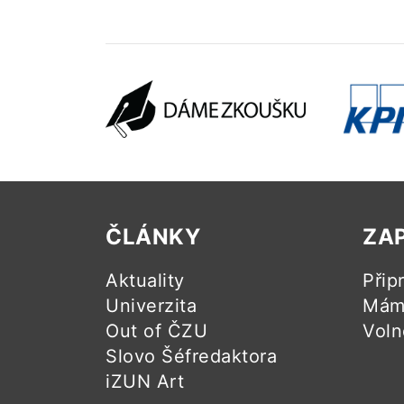
ČLÁNKY
ZA
Aktuality
Přip
Univerzita
Mám 
Out of ČZU
Voln
Slovo Šéfredaktora
iZUN Art