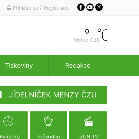
/
Přihlásit se
Registrace
0
Meteo ČZU
Tiskoviny
Redakce
JÍDELNÍČEK MENZY ČZU
tvíračky
Průvodce
iZUN TV