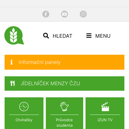
HLEDAT
MENU
Informační panely
JÍDELNÍČEK MENZY ČZU
Otvíračky
Průvodce
iZUN TV
studenta