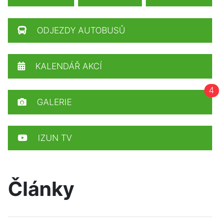
ODJEZDY AUTOBUSŮ
KALENDÁŘ AKCÍ
4
GALERIE
IZUN TV
Články