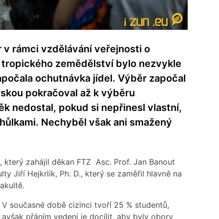
 v rámci vzdělávání veřejnosti o
ě tropického zemědělství bylo nezvykle
apočala ochutnávka jídel. Výběr započal
éskou pokračoval až k výběru
k nedostal, pokud si nepřinesl vlastní,
 hůlkami. Nechyběl však ani smažený
který zahájil děkan FTZ Asc. Prof. Jan Banout
 Jiří Hejkrlík, Ph. D., který se zaměřil hlavně na
akultě.
V současné době cizinci tvoří 25 % studentů,
avšak přáním vedení je docílit, aby byly obory