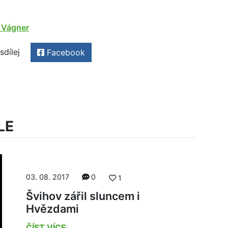
 Vágner
sdílej
Facebook
LE
03. 08. 2017
0
1
Švihov zářil sluncem i
Hvězdami
ČÍST VÍCE