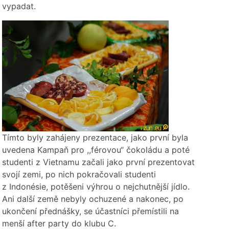
vypadat.
Tímto byly zahájeny prezentace, jako první byla
uvedena Kampaň pro ,,férovou“ čokoládu a poté
studenti z Vietnamu začali jako první prezentovat
svojí zemi, po nich pokračovali studenti
z Indonésie, potěšeni výhrou o nejchutnější jídlo.
Ani další země nebyly ochuzené a nakonec, po
ukončení přednášky, se účastníci přemístili na
menší after party do klubu C.