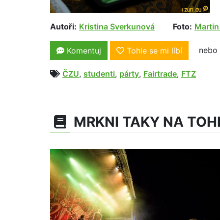
Autoři:
Kristina Sverkunová
Foto:
Martin
nebo 
Komentuj
Tohle se mi líbí
ČZU
,
studenti
,
párty
,
Fairtrade
,
FTZ
MRKNI TAKY NA TOH