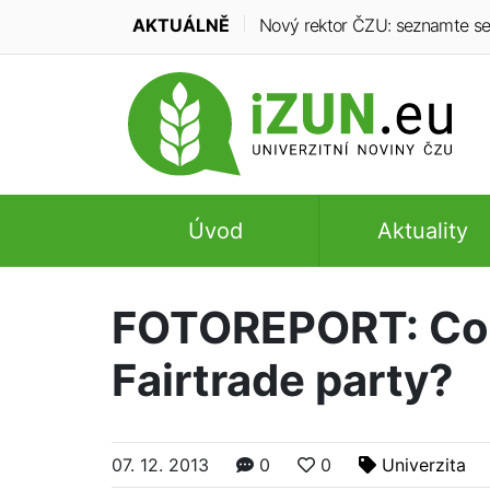
AKTUÁLNĚ
Nový rektor ČZU: seznamte se s
Úvod
Aktuality
FOTOREPORT: Co p
Fairtrade party?
07. 12. 2013
0
0
Univerzita