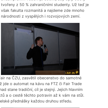
tvořeny z 50 % zahraničními studenty. Už teď je
však fakulta rozmanitá a najdeme zde mnoho
národnosti z vyspělých i rozvojových zemí.
Fair na ČZU, zasvětil obecenstvo do samotné
ž jde o automat na kávu na FTZ či Fair Trade
ad stane tradiční, cíl je stejný. Jejich hlavním
ktů a o cestě těchto potravin až k vám na stůl.
elské přednášky každou druhou středu.