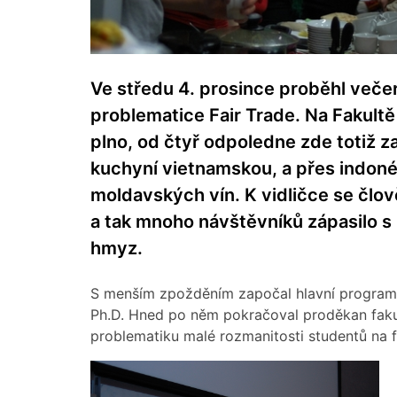
Ve středu 4. prosince proběhl večer
problematice Fair Trade. Na Fakult
plno, od čtyř odpoledne zde totiž z
kuchyní vietnamskou, a přes indon
moldavských vín. K vidličce se člově
a tak mnoho návštěvníků zápasilo s
hmyz.
S menším zpožděním započal hlavní program, 
Ph.D. Hned po něm pokračoval proděkan fakulty
problematiku malé rozmanitosti studentů na f