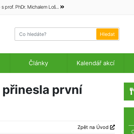
 prof. PhDr. Michalem Loš...
Články
Kalendář akcí
řinesla první
Zpět na Úvod
O