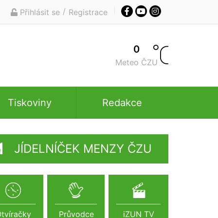
/
Přihlásit se
Registrace
0
Meteo ČZU
Tiskoviny
Redakce
JÍDELNÍČEK MENZY ČZU
tvíračky
Průvodce
iZUN TV