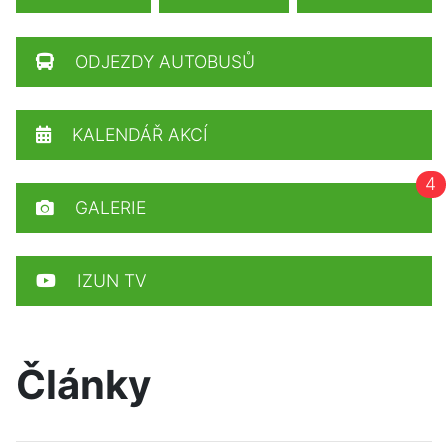
ODJEZDY AUTOBUSŮ
KALENDÁŘ AKCÍ
4
GALERIE
IZUN TV
Články