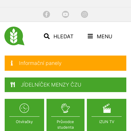
HLEDAT
MENU
Informační panely
JÍDELNÍČEK MENZY ČZU
Otvíračky
Průvodce
iZUN TV
studenta