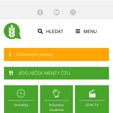
HLEDAT
MENU
Informační panely
JÍDELNÍČEK MENZY ČZU
Otvíračky
Průvodce
iZUN TV
studenta