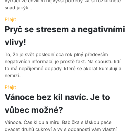
vytrácí ve chvílích nejvyšší potřeby. Ať si rozkliknete
snad jakýk...
Přejít
Pryč se stresem a negativními
vlivy!
To, že je svět poslední cca rok plný především
negativních informací, je prostě fakt. Na spoustu lidí
to má nepříjemné dopady, které se akorát kumulují a
nemizí...
Přejít
Vánoce bez kil navíc. Je to
vůbec možné?
Vánoce. Čas klidu a míru. Babička s láskou peče
dvacet druhů cukroví a vy s oddaností vám vlastní