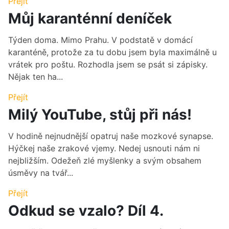
Přejít
Můj karanténní deníček
Týden doma. Mimo Prahu. V podstatě v domácí
karanténě, protože za tu dobu jsem byla maximálně u
vrátek pro poštu. Rozhodla jsem se psát si zápisky.
Nějak ten ha...
Přejít
Milý YouTube, stůj při nás!
V hodině nejnudnější opatruj naše mozkové synapse.
Hýčkej naše zrakové vjemy. Nedej usnouti nám ni
nejbližším. Odežeň zlé myšlenky a svým obsahem
úsměvy na tvář...
Přejít
Odkud se vzalo? Díl 4.