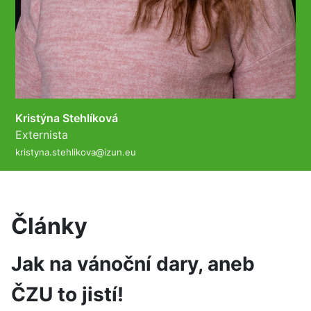
Kristýna Stehlíková
Externista
kristyna.stehlikova@izun.eu
Články
Jak na vánoční dary, aneb
ČZU to jistí!