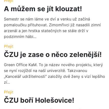
Přejít
A můžem se jít klouzat!
Semestr se nám láme ve dví a venku už začíná
pomaloučku přituhovat. Zimomřivci již nasadili zimní
arzenál a jen hrstka statečných se stále drží v
podzimním hábi...
Přejít
ČZU je zase o něco zelenější!
Green Office KaM. To je název nového projektu, který
se nyní rozjíždí na naší univerzitě. Takzvanou
„Kancelář udržitelnosti“ založily dvě ženy s vizí lepšího
zí...
Přejít
ČZU boří Holešovice!