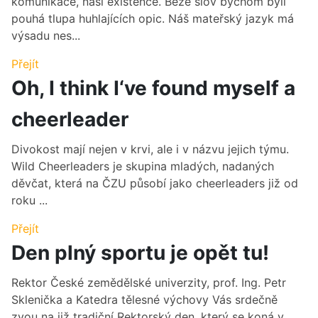
komunikace, naší existence. Beze slov bychom byli
pouhá tlupa huhlajících opic. Náš mateřský jazyk má
výsadu nes...
Přejít
Oh, I think I‘ve found myself a
cheerleader
Divokost mají nejen v krvi, ale i v názvu jejich týmu.
Wild Cheerleaders je skupina mladých, nadaných
děvčat, která na ČZU působí jako cheerleaders již od
roku ...
Přejít
Den plný sportu je opět tu!
Rektor České zemědělské univerzity, prof. Ing. Petr
Sklenička a Katedra tělesné výchovy Vás srdečně
zvou na již tradiční Rektorský den, který se koná v