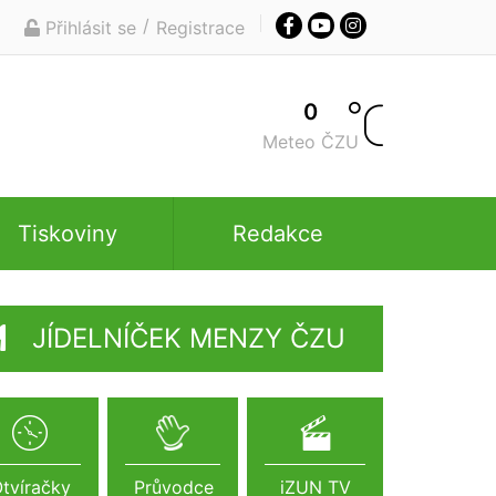
/
Přihlásit se
Registrace
0
Meteo ČZU
Tiskoviny
Redakce
JÍDELNÍČEK MENZY ČZU
tvíračky
Průvodce
iZUN TV