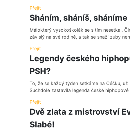
Přejít
Sháním, sháníš, sháníme 
Málokterý vysokoškolák se s tím nesetkal. Č
závislý na své rodině, a tak se snaží zuby neht
Přejít
Legendy českého hiphopu
PSH?
To, že se každý týden setkáme na Céčku, už n
Suchdole zastavila legenda české hiphopové s
Přejít
Dvě zlata z mistrovství Ev
Slabé!