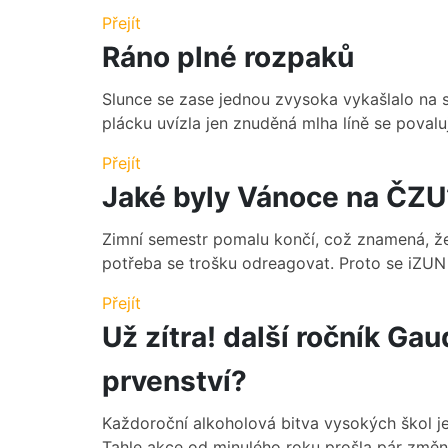
Přejít
Ráno plné rozpaků
Slunce se zase jednou zvysoka vykašlalo na 
plácku uvízla jen znuděná mlha líně se povaluj
Přejít
Jaké byly Vánoce na ČZU
Zimní semestr pomalu končí, což znamená, že
potřeba se trošku odreagovat. Proto se iZUN r
Přejít
Už zítra! další ročník G
prvenství?
Každoroční alkoholová bitva vysokých škol je
Tahle akce od minulého roku prošla pár změnami