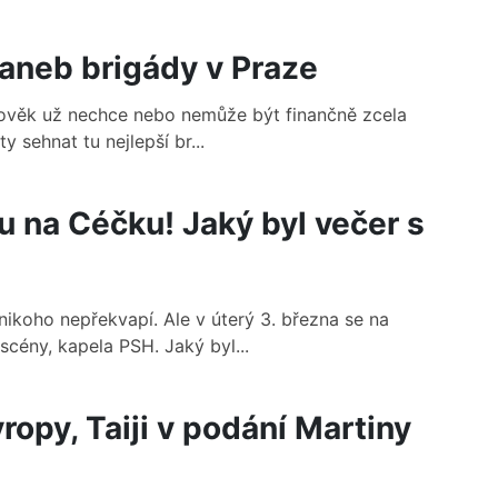
aneb brigády v Praze
lověk už nechce nebo nemůže být finančně zcela
y sehnat tu nejlepší br...
 na Céčku! Jaký byl večer s
ikoho nepřekvapí. Ale v úterý 3. března se na
cény, kapela PSH. Jaký byl...
ropy, Taiji v podání Martiny