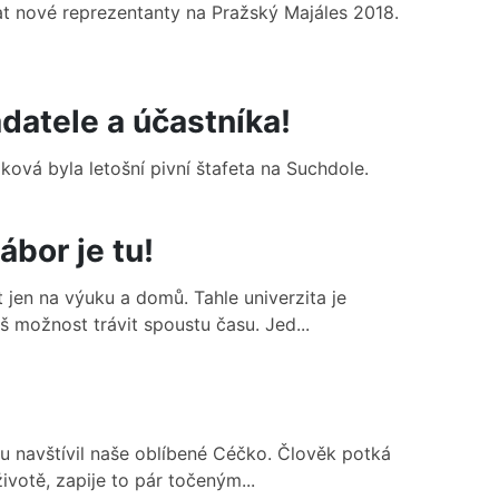
rat nové reprezentanty na Pražský Majáles 2018.
datele a účastníka!
Taková byla letošní pivní štafeta na Suchdole.
bor je tu!
 jen na výuku a domů. Tahle univerzita je
možnost trávit spoustu času. Jed...
u navštívil naše oblíbené Céčko. Člověk potká
votě, zapije to pár točeným...