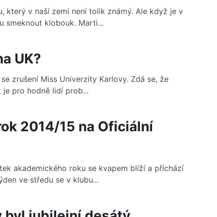
 který v naší zemi není tolik známý. Ale když je v
smeknout klobouk. Marti...
na UK?
í se zrušení Miss Univerzity Karlovy. Zdá se, že
e pro hodně lidí prob...
ok 2014/15 na Oficiální
ek akademického roku se kvapem blíží a příchází
ýden ve středu se v klubu...
byl jubilejní desátý