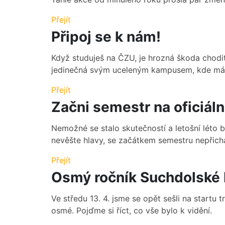
Přejít
Připoj se k nám!
Když studuješ na ČZU, je hrozná škoda chodit
jedinečná svým uceleným kampusem, kde máš 
Přejít
Začni semestr na oficiáln
Nemožné se stalo skutečností a letošní léto by
nevěšte hlavy, se začátkem semestru nepřicház
Přejít
Osmý ročník Suchdolské 
Ve středu 13. 4. jsme se opět sešli na startu t
osmé. Pojďme si říct, co vše bylo k vidění.