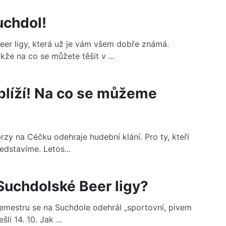
uchdol!
Beer ligy, která už je vám všem dobře známá.
že na co se můžete těšit v ...
 blíží! Na co se můžeme
brzy na Céčku odehraje hudební klání. Pro ty, kteří
edstavíme. Letos...
Suchdolské Beer ligy?
 semestru se na Suchdole odehrál „sportovní, pivem
li 14. 10. Jak ...