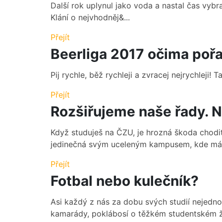
Další rok uplynul jako voda a nastal čas vyb
Klání o nejvhodněj&...
Přejít
Beerliga 2017 očima pořa
Pij rychle, běž rychleji a zvracej nejrychleji! 
Přejít
Rozšiřujeme naše řady. Ná
Když studuješ na ČZU, je hrozná škoda chodit
jedinečná svým uceleným kampusem, kde máš 
Přejít
Fotbal nebo kulečník?
Asi každý z nás za dobu svých studií nejedno
kamarády, poklábosí o těžkém studentském ži