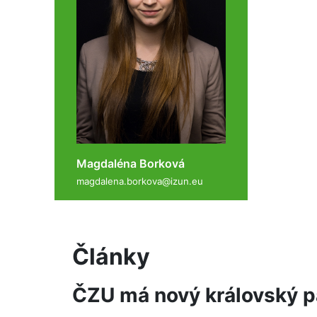
Magdaléna Borková
magdalena.borkova@izun.eu
Články
ČZU má nový královský p