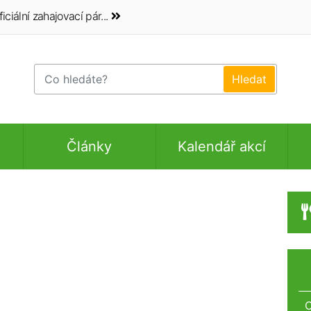
iciální zahajovací pár...
Články
Kalendář akcí
O