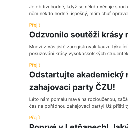
Je obdivuhodné, když se někdo věnuje sportu,
něm někdo hodně úspěšný, mám chuť opravdu 
Přejít
Odzvonilo soutěži krásy 
Mnozí z vás jistě zaregistrovali kauzu týkajíc
posuzování krásy vysokoškolských studentek j
Přejít
Odstartujte akademický r
zahajovací party ČZU!
Léto nám pomalu mává na rozloučenou, začát
čas na pořádnou zahajovací party! Už příští t
Přejít
Poprvé v Letňanech! Jaký 