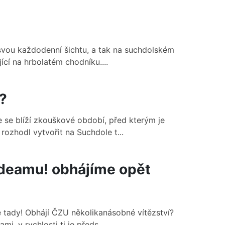
svou každodenní šichtu, a tak na suchdolském
ící na hrbolatém chodníku....
?
 se blíží zkouškové období, před kterým je
ozhodl vytvořit na Suchdole t...
audeamu! obhájíme opět
 tady! Obhájí ČZU několikanásobné vítězství?
, v rychlosti ti je předs...