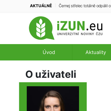
AKTUÁLNĚ
Černej střelec totálně odpálil of
Úvod
Aktuality
O uživateli