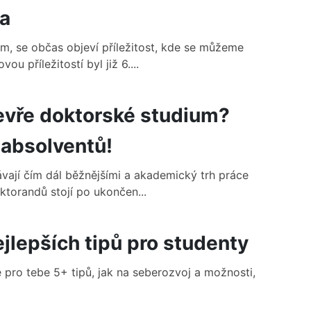
ka
, se občas objeví příležitost, kde se můžeme
u příležitostí byl již 6....
evře doktorské studium?
absolventů!
ávají čím dál běžnějšími a akademický trh práce
torandů stojí po ukončen...
jlepších tipů pro studenty
pro tebe 5+ tipů, jak na seberozvoj a možnosti,