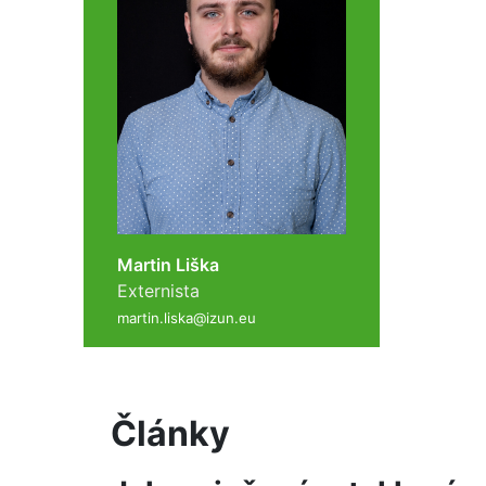
Martin Liška
Externista
martin.liska@izun.eu
Články