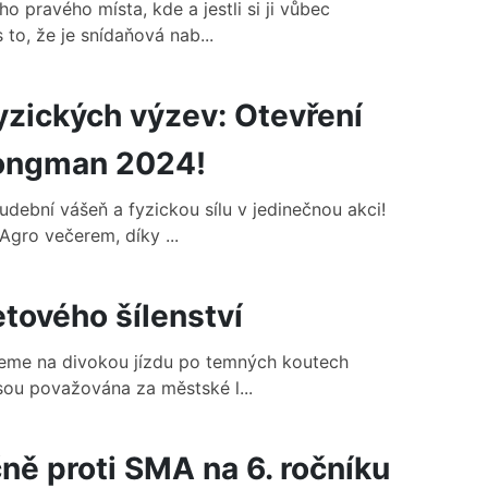
ho pravého místa, kde a jestli si ji vůbec
 to, že je snídaňová nab...
yzických výzev: Otevření
rongman 2024!
hudební vášeň a fyzickou sílu v jedinečnou akci!
Agro večerem, díky ...
etového šílenství
zmeme na divokou jízdu po temných koutech
jsou považována za městské l...
ně proti SMA na 6. ročníku