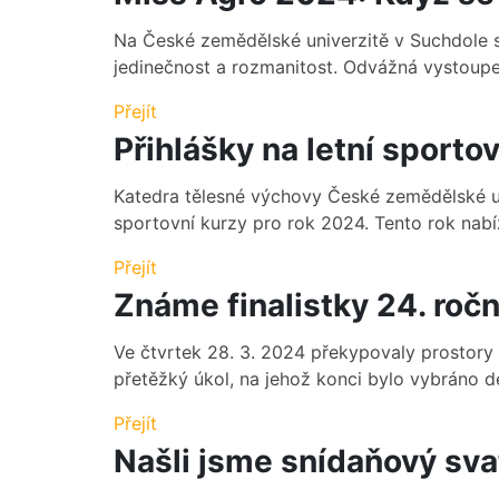
Na České zemědělské univerzitě v Suchdole se
jedinečnost a rozmanitost. Odvážná vystoupen
Přejít
Přihlášky na letní sporto
Katedra tělesné výchovy České zemědělské uni
sportovní kurzy pro rok 2024. Tento rok nabízí
Přejít
Známe finalistky 24. roč
Ve čtvrtek 28. 3. 2024 překypovaly prostory
přetěžký úkol, na jehož konci bylo vybráno dese
Přejít
Našli jsme snídaňový svat