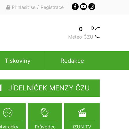
/
Přihlásit se
Registrace
0
Meteo ČZU
Tiskoviny
Redakce
JÍDELNÍČEK MENZY ČZU
tvíračky
Průvodce
iZUN TV