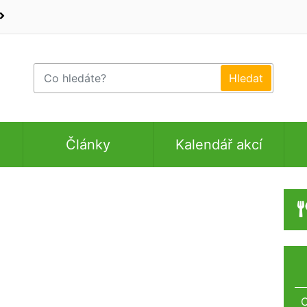
Články
Kalendář akcí
O