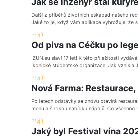
Jak se inženýr stal kurý
Další z příběhů životních eskapád našeho red
Jaké to je, když vám aplikace vyhrožuje, že se
Přejít
Od piva na Céčku po leg
iZUN.eu slaví 17 let! K této příležitosti vydá
ikonické studentské organizace. Jak vznikla, kd
Přejít
Nová Farma: Restaurace, 
Po letech odstávky se znovu otevírá restaura
menu a širokou nabídku nápojů. Co všechno 
Přejít
Jaký byl Festival vína 20