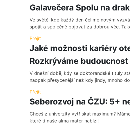
Galavečera Spolu na dra
Ve světě, kde každý den čelíme novým výzvám
spojit a společně bojovat za dobrou věc. Takovo
Přejít
Jaké možnosti kariéry ot
Rozkrýváme budoucnost 
V dnešní době, kdy se doktorandské tituly st
naopak přesycenější než kdy jindy, mnoho dok
Přejít
Seberozvoj na ČZU: 5+ ne
Chceš z univerzity vytřískat maximum? Máme 
které ti naše alma mater nabízí!