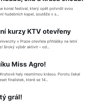
 konal festival, který opět potvrdil svou
í hudebních kapel, soutěže v s...
vní kurzy KTV otevřeny
verzity v Praze otevřela přihlášky na letní
 široký výběr aktivit – od...
níku Miss Agro!
 Kruhové haly nesmírnou krásou. Porotu čekal
t finalistek, které se 14...
ý grál!