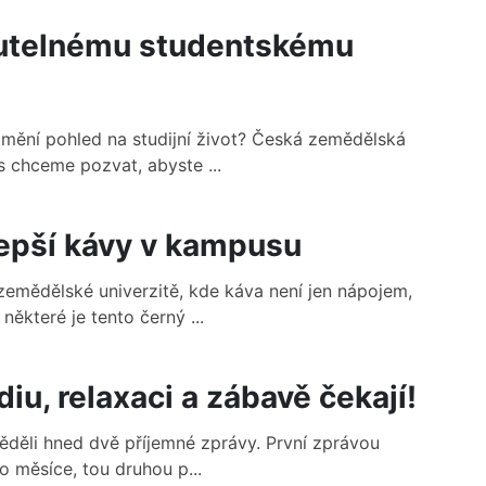
utelnému studentskému
změní pohled na studijní život? Česká zemědělská
 chceme pozvat, abyste ...
lepší kávy v kampusu
emědělské univerzitě, kde káva není jen nápojem,
ěkteré je tento černý ...
u, relaxaci a zábavě čekají!
věděli hned dvě příjemné zprávy. První zprávou
o měsíce, tou druhou p...