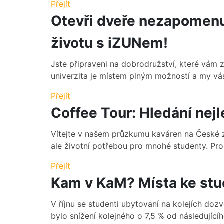
Přejít
Otevři dveře nezapomen
životu s iZUNem!
Jste připraveni na dobrodružství, které vám 
univerzita je místem plným možností a my vás
Přejít
Coffee Tour: Hledání nej
Vítejte v našem průzkumu kaváren na České z
ale životní potřebou pro mnohé studenty. Pro n
Přejít
Kam v KaM? Místa ke studi
V říjnu se studenti ubytovaní na kolejích doz
bylo snížení kolejného o 7,5 % od následujícíh