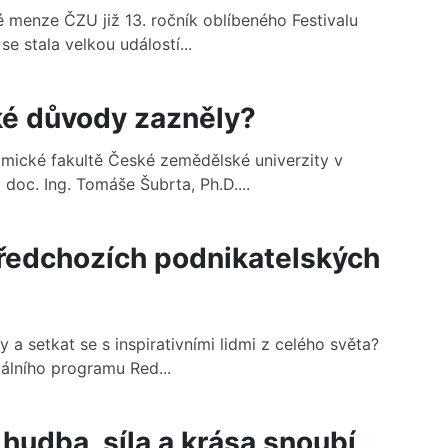
 menze ČZU již 13. ročník oblíbeného Festivalu
e stala velkou událostí...
ké důvody zazněly?
mické fakultě České zemědělské univerzity v
doc. Ing. Tomáše Šubrta, Ph.D....
 předchozích podnikatelských
 a setkat se s inspirativními lidmi z celého světa?
álního programu Red...
hudba, síla a krása snoubí