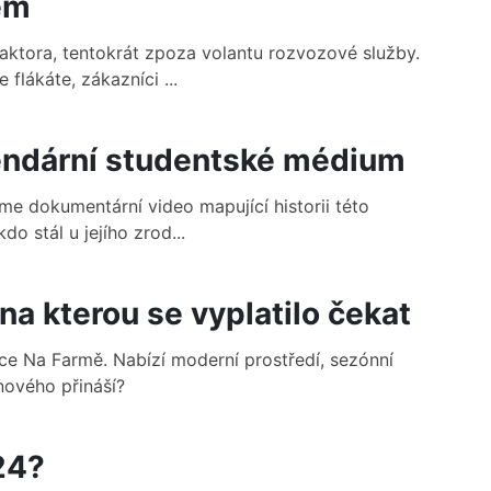
rem
aktora, tentokrát zpoza volantu rozvozové služby.
 flákáte, zákazníci ...
endární studentské médium
váme dokumentární video mapující historii této
o stál u jejího zrod...
na kterou se vyplatilo čekat
ce Na Farmě. Nabízí moderní prostředí, sezónní
nového přináší?
24?